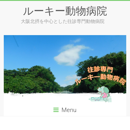
Skip
ルーキー動物病院
to
content
大阪北摂を中心とした往診専門動物病院
Menu