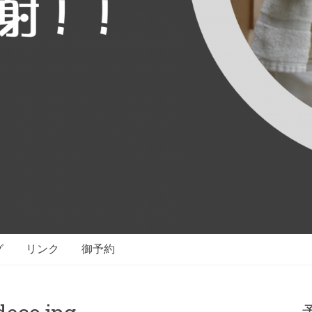
グ
リンク
御予約