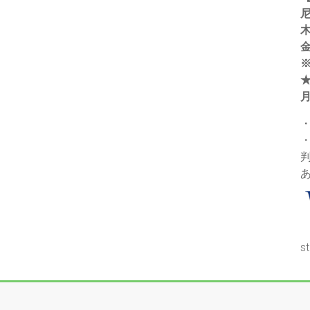
木
金
s