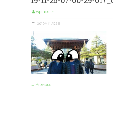
19-11-25-07-00-29-017_
wpmaster
2019年11月25日
← Previous