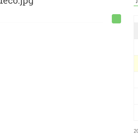
deco.jpg
2