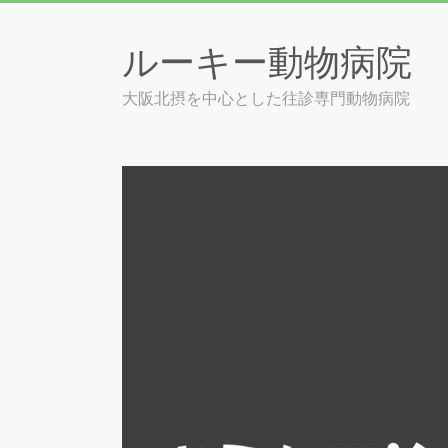
Skip
to
ルーキー動物病院
content
大阪北摂を中心とした往診専門動物病院