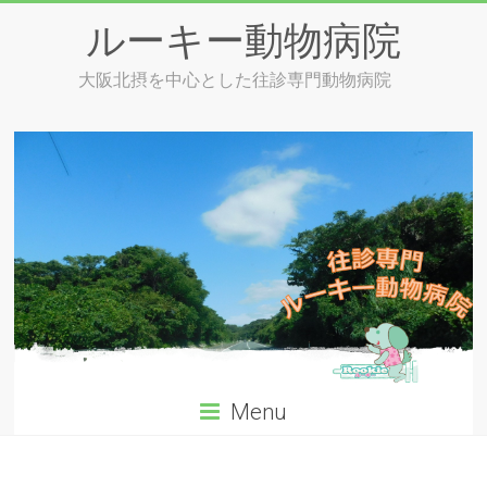
Skip
ルーキー動物病院
to
content
大阪北摂を中心とした往診専門動物病院
Menu