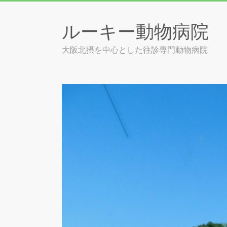
Skip
to
ルーキー動物病院
content
大阪北摂を中心とした往診専門動物病院