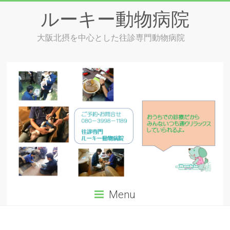
Skip
ルーキー動物病院
to
content
大阪北摂を中心とした往診専門動物病院
Menu