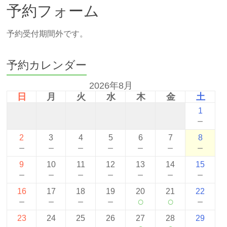
予約フォーム
予約受付期間外です。
予約カレンダー
2026年8月
日
月
火
水
木
金
土
1
－
2
3
4
5
6
7
8
－
－
－
－
－
－
－
9
10
11
12
13
14
15
－
－
－
－
－
－
－
16
17
18
19
20
21
22
－
－
－
－
○
○
－
23
24
25
26
27
28
29