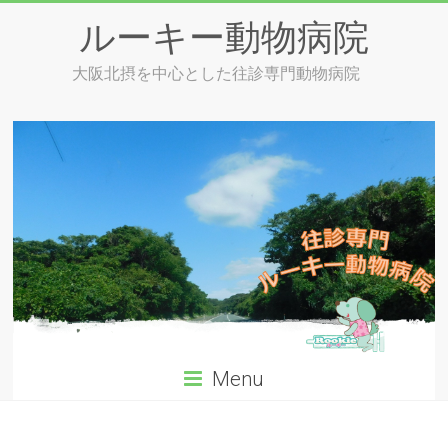
Skip
ルーキー動物病院
to
content
大阪北摂を中心とした往診専門動物病院
Menu