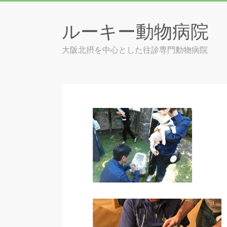
Skip
to
ルーキー動物病院
content
大阪北摂を中心とした往診専門動物病院