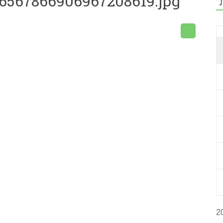
6567866906967208619.jpg
2