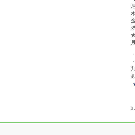
木
金
s